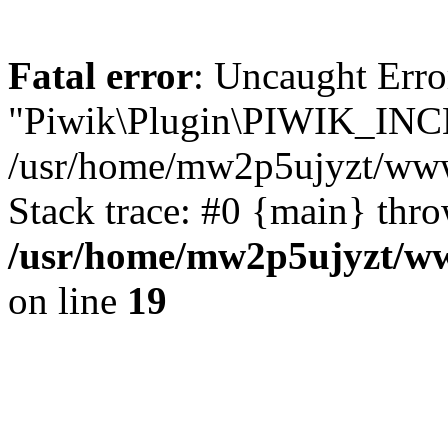
Fatal error
: Uncaught Erro
"Piwik\Plugin\PIWIK_IN
/usr/home/mw2p5ujyzt/www
Stack trace: #0 {main} thr
/usr/home/mw2p5ujyzt/ww
on line
19