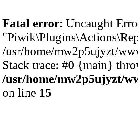
Fatal error
: Uncaught Erro
"Piwik\Plugins\Actions\Rep
/usr/home/mw2p5ujyzt/www
Stack trace: #0 {main} thr
/usr/home/mw2p5ujyzt/ww
on line
15