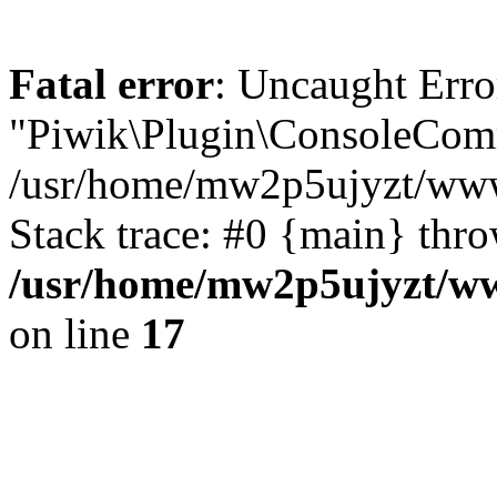
Fatal error
: Uncaught Erro
"Piwik\Plugin\ConsoleCom
/usr/home/mw2p5ujyzt/ww
Stack trace: #0 {main} thr
/usr/home/mw2p5ujyzt/w
on line
17