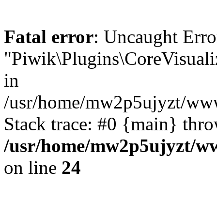
Fatal error
: Uncaught Erro
"Piwik\Plugins\CoreVisu
in
/usr/home/mw2p5ujyzt/www/
Stack trace: #0 {main} thr
/usr/home/mw2p5ujyzt/ww
on line
24