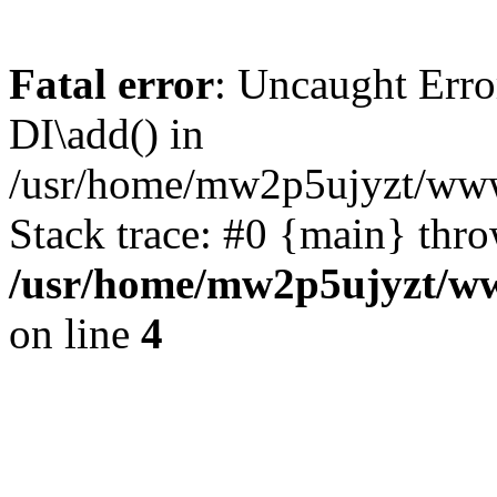
Fatal error
: Uncaught Erro
DI\add() in
/usr/home/mw2p5ujyzt/www
Stack trace: #0 {main} thr
/usr/home/mw2p5ujyzt/ww
on line
4