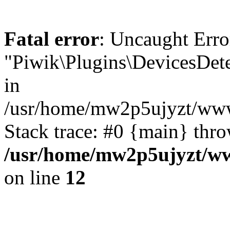
Fatal error
: Uncaught Erro
"Piwik\Plugins\DevicesD
in
/usr/home/mw2p5ujyzt/www
Stack trace: #0 {main} thr
/usr/home/mw2p5ujyzt/ww
on line
12