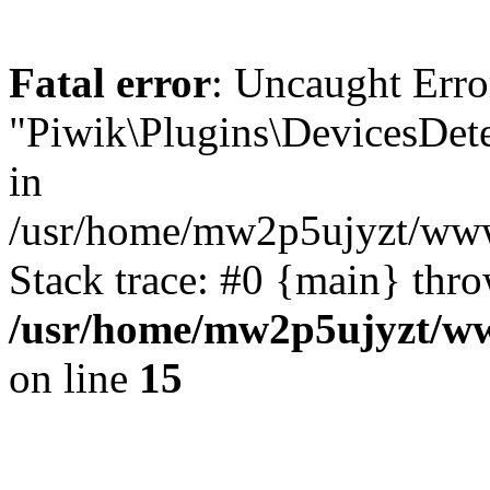
Fatal error
: Uncaught Erro
"Piwik\Plugins\DevicesDete
in
/usr/home/mw2p5ujyzt/www
Stack trace: #0 {main} thr
/usr/home/mw2p5ujyzt/ww
on line
15