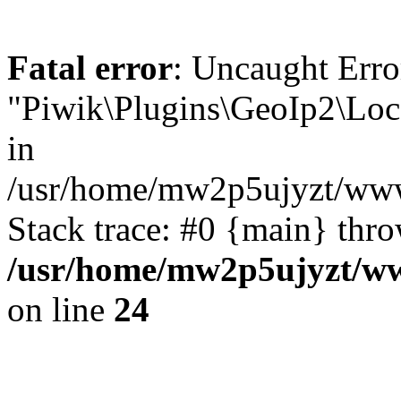
Fatal error
: Uncaught Erro
"Piwik\Plugins\GeoIp2\Loc
in
/usr/home/mw2p5ujyzt/www
Stack trace: #0 {main} thr
/usr/home/mw2p5ujyzt/ww
on line
24