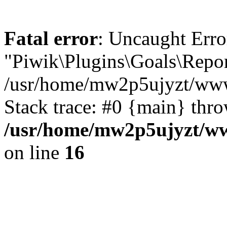
Fatal error
: Uncaught Erro
"Piwik\Plugins\Goals\Repor
/usr/home/mw2p5ujyzt/www
Stack trace: #0 {main} thr
/usr/home/mw2p5ujyzt/ww
on line
16