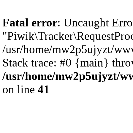
Fatal error
: Uncaught Erro
"Piwik\Tracker\RequestProc
/usr/home/mw2p5ujyzt/www
Stack trace: #0 {main} thr
/usr/home/mw2p5ujyzt/ww
on line
41