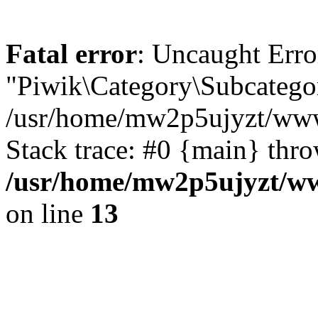
Fatal error
: Uncaught Erro
"Piwik\Category\Subcategor
/usr/home/mw2p5ujyzt/www
Stack trace: #0 {main} thr
/usr/home/mw2p5ujyzt/ww
on line
13