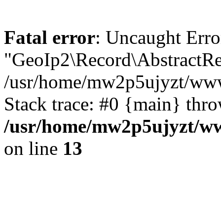
Fatal error
: Uncaught Erro
"GeoIp2\Record\AbstractRe
/usr/home/mw2p5ujyzt/www
Stack trace: #0 {main} thr
/usr/home/mw2p5ujyzt/ww
on line
13