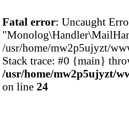
Fatal error
: Uncaught Erro
"Monolog\Handler\MailHand
/usr/home/mw2p5ujyzt/www
Stack trace: #0 {main} thr
/usr/home/mw2p5ujyzt/ww
on line
24